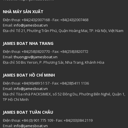
NHÀ MÁY SẢN XUẤT
Điện thoại: +84(243)2007168 - Fax: +84(243)2007468
Email:
info@jamesboat.vn
Địa chỉ: Tổ 21, Phường Trần Phú, Quận Hoàng Mai, TP. Hà Nội, Việt Nam
JAMES BOAT NHA TRANG
Điện thoại: +84(258)3820770 - Fax: +84(258)3820772
Email:
thuongpv@jamesboat.vn
Địa chỉ: 50 Bis Yersin, P. Phương Sài, Nha Trang, Khánh Hòa
JAMES BOAT HỒ CHÍ MINH
Điện thoại: +84(90)489 51 57 - Fax: +84(28)5411 1136
Email:
info@jamesboat.vn
Địa chỉ: Tòa nhà PACKSIMEX, số 52 Đông Du, Phường Bến Nghé, Quận 1,
TP Hồ Chí Minh
JAMES BOAT TUẦN CHÂU
Điện thoại: +84 (0) 901 775 109 - Fax: +84(203)384 2119
Email:
info@jamesboat.vn