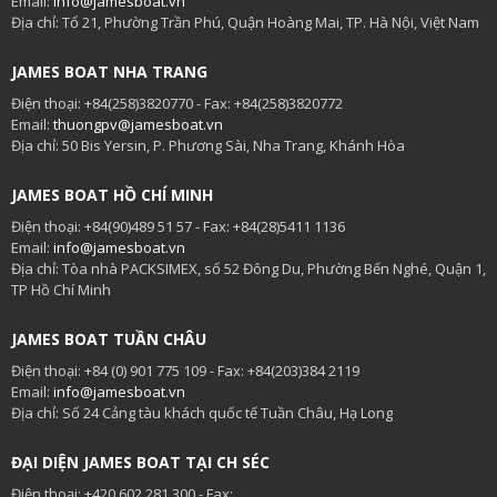
Email:
info@jamesboat.vn
Địa chỉ: Tổ 21, Phường Trần Phú, Quận Hoàng Mai, TP. Hà Nội, Việt Nam
JAMES BOAT NHA TRANG
Điện thoại: +84(258)3820770 - Fax: +84(258)3820772
Email:
thuongpv@jamesboat.vn
Địa chỉ: 50 Bis Yersin, P. Phương Sài, Nha Trang, Khánh Hòa
JAMES BOAT HỒ CHÍ MINH
Điện thoại: +84(90)489 51 57 - Fax: +84(28)5411 1136
Email:
info@jamesboat.vn
Địa chỉ: Tòa nhà PACKSIMEX, số 52 Đông Du, Phường Bến Nghé, Quận 1,
TP Hồ Chí Minh
JAMES BOAT TUẦN CHÂU
Điện thoại: +84 (0) 901 775 109 - Fax: +84(203)384 2119
Email:
info@jamesboat.vn
Địa chỉ: Số 24 Cảng tàu khách quốc tế Tuần Châu, Hạ Long
ĐẠI DIỆN JAMES BOAT TẠI CH SÉC
Điện thoại: +420.602 281 300 - Fax: