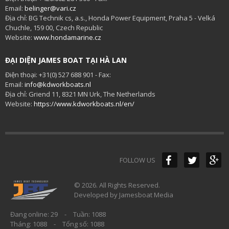
Email:
belinger@vari.cz
Địa chỉ: BG Technik cs, a.s., Honda Power Equipment, Praha 5 - Velká
Chuchle, 159 00, Czech Republic
Website:
www.hondamarine.cz
ĐẠI DIỆN JAMES BOAT TẠI HÀ LAN
Điện thoại: +31(0) 527 688 901 - Fax:
Email:
info@kdworkboats.nl
Địa chỉ: Griend 11, 8321 MN Urk, The Netherlands
Website:
https://www.kdworkboats.nl/en/
FOLLOW US
© 2026. All Rights Reserved.
Developed by Jamesboat Media
Đang online: 29
-
Tuần: 1088
Tháng: 1088
-
Tổng số: 1088