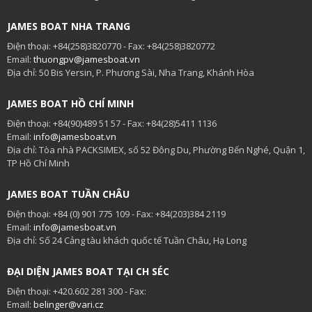
JAMES BOAT NHA TRANG
Điện thoại: +84(258)3820770 - Fax: +84(258)3820772
Email:
thuongpv@jamesboat.vn
Địa chỉ: 50 Bis Yersin, P. Phương Sài, Nha Trang, Khánh Hòa
JAMES BOAT HỒ CHÍ MINH
Điện thoại: +84(90)489 51 57 - Fax: +84(28)5411 1136
Email:
info@jamesboat.vn
Địa chỉ: Tòa nhà PACKSIMEX, số 52 Đông Du, Phường Bến Nghé, Quận 1,
TP Hồ Chí Minh
JAMES BOAT TUẦN CHÂU
Điện thoại: +84 (0) 901 775 109 - Fax: +84(203)384 2119
Email:
info@jamesboat.vn
Địa chỉ: Số 24 Cảng tàu khách quốc tế Tuần Châu, Hạ Long
ĐẠI DIỆN JAMES BOAT TẠI CH SÉC
Điện thoại: +420.602 281 300 - Fax:
Email:
belinger@vari.cz