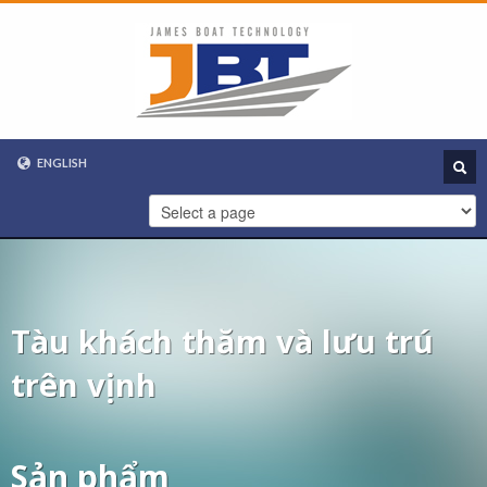
ENGLISH
VIETNAMESE
ENGLISH
Tàu khách thăm và lưu trú
trên vịnh
Sản phẩm