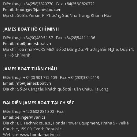
Điện thoại: +84(258)3820770 - Fax: +84(258)3820772
Email:
thuongpv@jamesboat.vn
Địa chỉ: 50 Bis Yersin, P. Phương Sài, Nha Trang, Khánh Hòa
JAMES BOAT HỒ CHÍ MINH
Điện thoại: +84(90)489 51 57 - Fax: +84(28)5411 1136
Email:
info@jamesboat.vn
Địa chỉ: Tòa nhà PACKSIMEX, số 52 Đông Du, Phường Bến Nghé, Quận 1,
TP Hồ Chí Minh
JAMES BOAT TUẦN CHÂU
Điện thoại: +84 (0) 901 775 109 - Fax: +84(203)384 2119
Email:
info@jamesboat.vn
Địa chỉ: Số 24 Cảng tàu khách quốc tế Tuần Châu, Hạ Long
ĐẠI DIỆN JAMES BOAT TẠI CH SÉC
Điện thoại: +420.602 281 300 - Fax:
Email:
belinger@vari.cz
Địa chỉ: BG Technik cs, a.s., Honda Power Equipment, Praha 5 - Velká
Chuchle, 159 00, Czech Republic
Website:
www.hondamarine.cz