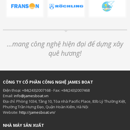
...mang công nghệ hiện đại để dựng xây
quê hương!
CÔNG TY CỔ PHẦN CÔNG NGHỆ JAMES BOAT
Điện thoại: +84(243)2007168 - Fax: +84(243)2007468
Email:
info@jamesboat.vn
Địa chỉ: Phòng 1034, Tầng 10, Tòa nhà Pacific Place, 83b Lý Thường Kiệt,
Phường Trần Hưng Đạo, Quận Hoàn Kiếm, Hà Nội
Website:
http://jamesboat.vn/
NHÀ MÁY SẢN XUẤT