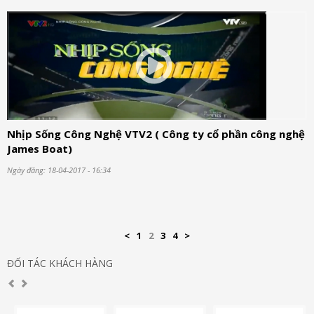
Nhịp Sống Công Nghệ VTV2 ( Công ty cổ phần công nghệ
James Boat)
Ngày đăng: 18-04-2017 - 16:34
<
1
2
3
4
>
ĐỐI TÁC KHÁCH HÀNG