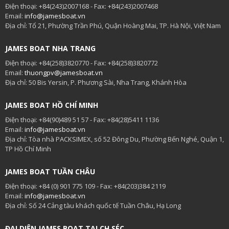
Điện thoại: +84(243)2007168 - Fax: +84(243)2007468
Email:
info@jamesboat.vn
Địa chỉ: Tổ 21, Phường Trần Phú, Quận Hoàng Mai, TP. Hà Nội, Việt Nam
JAMES BOAT NHA TRANG
Điện thoại: +84(258)3820770 - Fax: +84(258)3820772
Email:
thuongpv@jamesboat.vn
Địa chỉ: 50 Bis Yersin, P. Phương Sài, Nha Trang, Khánh Hòa
JAMES BOAT HỒ CHÍ MINH
Điện thoại: +84(90)489 51 57 - Fax: +84(28)5411 1136
Email:
info@jamesboat.vn
Địa chỉ: Tòa nhà PACKSIMEX, số 52 Đông Du, Phường Bến Nghé, Quận 1,
TP Hồ Chí Minh
JAMES BOAT TUẦN CHÂU
Điện thoại: +84 (0) 901 775 109 - Fax: +84(203)384 2119
Email:
info@jamesboat.vn
Địa chỉ: Số 24 Cảng tàu khách quốc tế Tuần Châu, Hạ Long
ĐẠI DIỆN JAMES BOAT TẠI CH SÉC